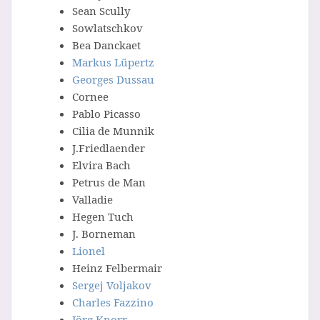
Sean Scully
Sowlatschkov
Bea Danckaet
Markus Lüpertz
Georges Dussau
Cornee
Pablo Picasso
Cilia de Munnik
J.Friedlaender
Elvira Bach
Petrus de Man
Valladie
Hegen Tuch
J. Borneman
Lionel
Heinz Felbermair
Sergej Voljakov
Charles Fazzino
Jörg Knorr