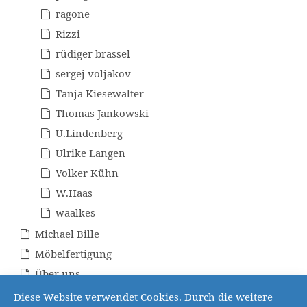
ragone
Rizzi
rüdiger brassel
sergej voljakov
Tanja Kiesewalter
Thomas Jankowski
U.Lindenberg
Ulrike Langen
Volker Kühn
W.Haas
waalkes
Michael Bille
Möbelfertigung
Über uns
Unikatrahmen
Diese Website verwendet Cookies. Durch die weitere
Cookie Hinweis