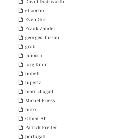
David Dodsworth
el bocho
Even Gur
Frank Zander
georges dussau
grob
Janosch
Jörg Knör
lionell
lüpertz
marc chagall
Michel Friess
miro
Otmar Alt
Patrick Preller
portugall