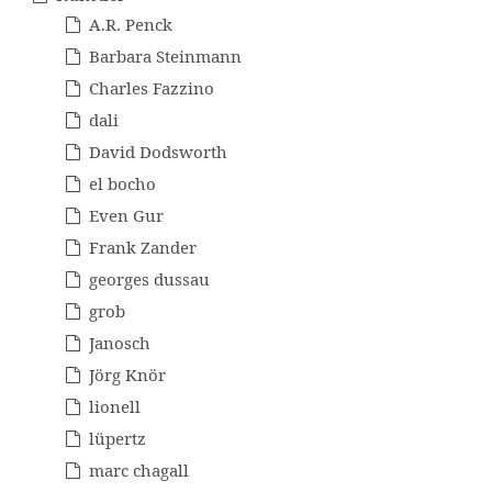
A.R. Penck
Barbara Steinmann
Charles Fazzino
dali
David Dodsworth
el bocho
Even Gur
Frank Zander
georges dussau
grob
Janosch
Jörg Knör
lionell
lüpertz
marc chagall