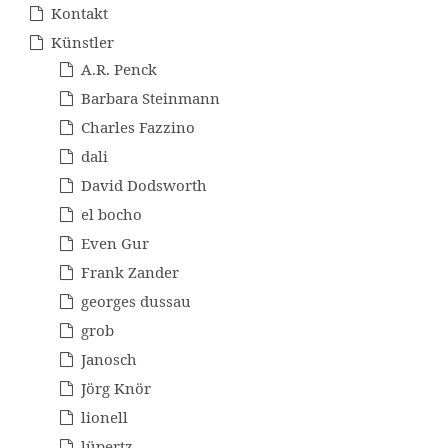
Kontakt
Künstler
A.R. Penck
Barbara Steinmann
Charles Fazzino
dali
David Dodsworth
el bocho
Even Gur
Frank Zander
georges dussau
grob
Janosch
Jörg Knör
lionell
lüpertz