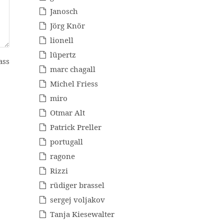
Janosch
Jörg Knör
lionell
lüpertz
ass
marc chagall
Michel Friess
miro
Otmar Alt
Patrick Preller
portugall
ragone
Rizzi
rüdiger brassel
sergej voljakov
Tanja Kiesewalter