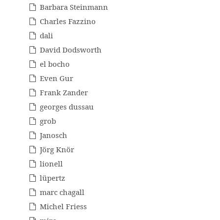
Barbara Steinmann
Charles Fazzino
dali
David Dodsworth
el bocho
Even Gur
Frank Zander
georges dussau
grob
Janosch
Jörg Knör
lionell
lüpertz
marc chagall
Michel Friess