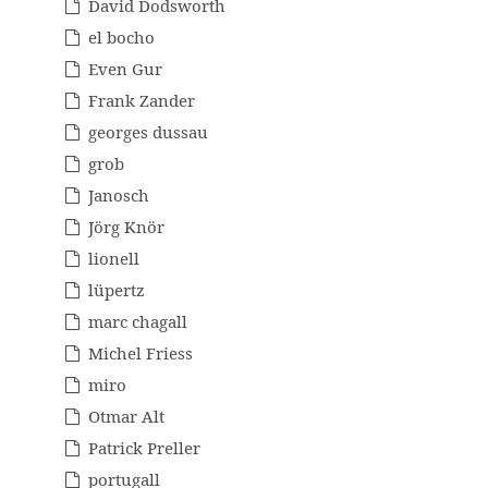
David Dodsworth
el bocho
Even Gur
Frank Zander
georges dussau
grob
Janosch
Jörg Knör
lionell
lüpertz
marc chagall
Michel Friess
miro
Otmar Alt
Patrick Preller
portugall